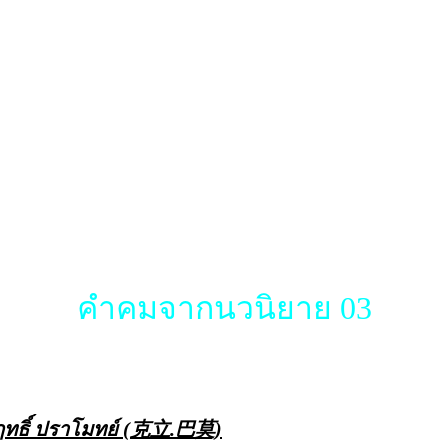
คำคมจากนวนิยาย 03
ฤทธิ์ ปราโมทย์ (克立.巴莫)