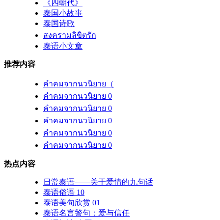
《四朝代》
泰国小故事
泰国诗歌
สงครามลิขิตรัก
泰语小文章
推荐内容
คำคมจากนวนิยาย（
คำคมจากนวนิยาย 0
คำคมจากนวนิยาย 0
คำคมจากนวนิยาย 0
คำคมจากนวนิยาย 0
คำคมจากนวนิยาย 0
热点内容
日常泰语——关于爱情的九句话
泰语俗语 10
泰语美句欣赏 01
泰语名言警句：爱与信任