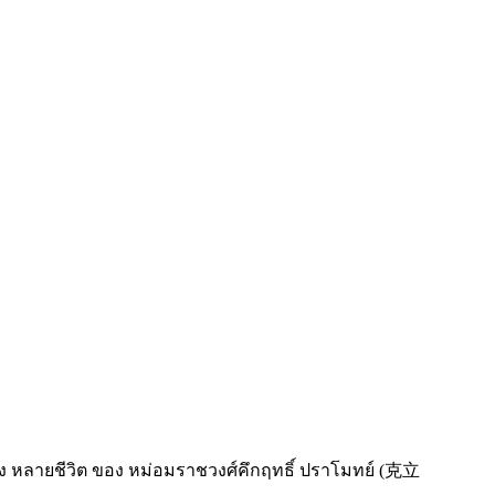
หลายชีวิต ของ หม่อมราชวงศ์คึกฤทธิ์ ปราโมทย์ (克立