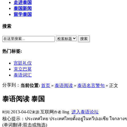
走进泰国
泰国新闻
留学泰国
搜索
搜索
热门标签:
宫廷礼仪
克立巴莫
泰语词汇
分享到：
当前位置:
首页
»
泰语阅读
»
泰语名言警句
» 正文
泰语阅读 泰国
2013-04-02
互联网
ling
进入泰语论坛
时间:
来源:
作者:
核心提示：ประเทศไทย ประเทศไทยตั้งอยู่ในทวีปเอเชีย ใจกลางขอ
(单词翻译:双击或拖选)