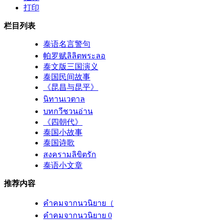
打印
栏目列表
泰语名言警句
帕罗赋ลิลิตพระลอ
泰文版三国演义
泰国民间故事
《昆昌与昆平》
นิทานเวตาล
บทกวีชวนอ่าน
《四朝代》
泰国小故事
泰国诗歌
สงครามลิขิตรัก
泰语小文章
推荐内容
คำคมจากนวนิยาย（
คำคมจากนวนิยาย 0