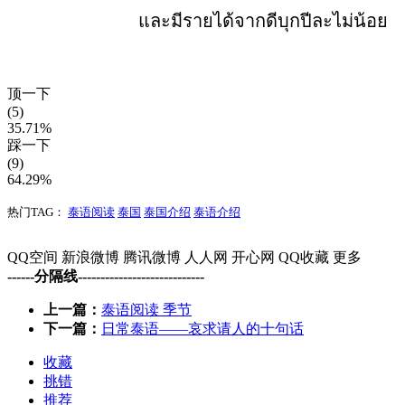
และมีรายได้จากดีบุกปีละไม่น้อย
顶一下
(5)
35.71%
踩一下
(9)
64.29%
热门TAG：
泰语阅读
泰国
泰国介绍
泰语介绍
QQ空间
新浪微博
腾讯微博
人人网
开心网
QQ收藏
更多
------分隔线----------------------------
上一篇：
泰语阅读 季节
下一篇：
日常泰语——哀求请人的十句话
收藏
挑错
推荐