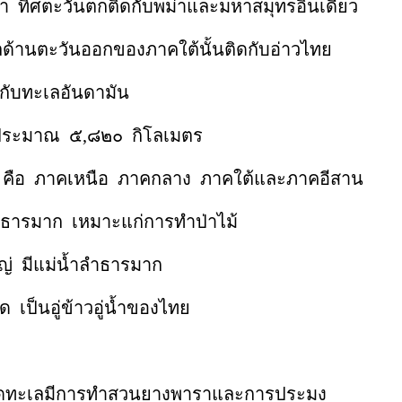
ชา ทิศตะวันตกติดกับพม่าและมหาสมุทรอินเดียว
เลด้านตะวันออกของภาคใต้นั้นติดกับอ่าวไทย
ทะเลอันดามัน
าณ ๕,๘๒๐ กิโลเมตร
คเหนือ ภาคกลาง ภาคใต้และภาคอีสาน
าก เหมาะแก่การทำป่าไม้
ีแม่น้ำลำธารมาก
อู่ข้าวอู่น้ำของไทย
ีการทำสวนยางพาราและการประมง