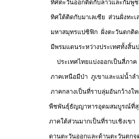
ทิศตะวันออกติดกับลาวและกัมพู
ทิศใต้ติดกับมาเลเซีย
ส่วนฝั่งทะ
มหาสมุทรแปซิฟิก ฝั่งตะวันตกติดกับ
มีพรมแดนระหว่างประเทศทั้งสิ้นประม
ประเทศไทยแบ่งออกเป็นสี่ภาค คือ ภา
ภาคเหนือมีป่า ภูเขาและแม่น้ำลำธารม
ภาคกลางเป็นที่ราบลุ่มอันกว้างใหญ่ ม
พืชพันธุ์ธัญญาหารอุดมสมบูรณ์ที่สุด เป็น
ภาคใต้ส่วนมากเป็นที่ราบเชิงเขา
ดานตะวันออกและด้านตะวันตกจดทะเลม