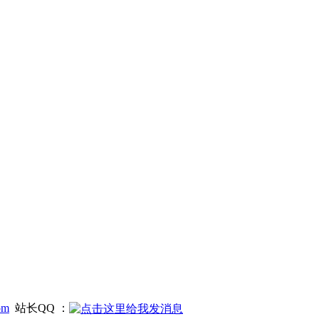
om
站长QQ ：