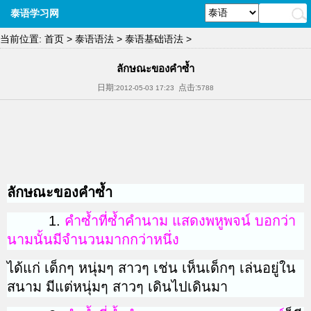
泰语学习网
当前位置:
首页
>
泰语语法
>
泰语基础语法
>
ลักษณะของคำซ้ำ
日期:
点击:
2012-05-03 17:23
5788
ลักษณะของคำซ้ำ
1.
คำซ้ำที่ซ้ำคำนาม แสดงพหูพจน์ บอกว่า
นามนั้นมีจำนวนมาก
กว่าหนึ่ง
ได้แก่ เด็กๆ หนุ่มๆ สาวๆ เช่น เห็นเด็กๆ เล่นอยู่ใน
สนาม มีแต่หนุ่มๆ สาวๆ เดินไปเดินมา