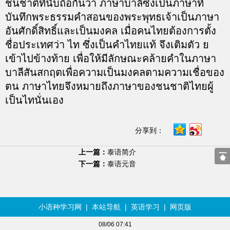
ชนชาติที่นับถือกันว่า ภาษาบาลีซึ่งเป็นภาษาที่
บันทึกพระธรรมคำสอนของพระพุทธเจ้าเป็นภาษา
อันศักดิ์สิทธิ์และเป็นมงคล เมื่อคนไทยต้องการตั้ง
ชื่อประเทศว่า ไท ซึ่งเป็นคำไทยแท้ จึงเติมตัว ย
เข้าไปข้างท้าย เพื่อให้มีลักษณะคล้ายคำในภาษา
บาลีสันสกฤตเพื่อความเป็นมงคลตามความเชื่อของ
ตน ภาษาไทยจึงหมายถึงภาษาของชนชาติไทยผู้
เป็นไทนั่นเอง
分享到：
上一篇：
泰语简介
下一篇：
泰语元音
小语种学习网
|
本站导航
|
英语学习
|
网页版
08/06 07:41