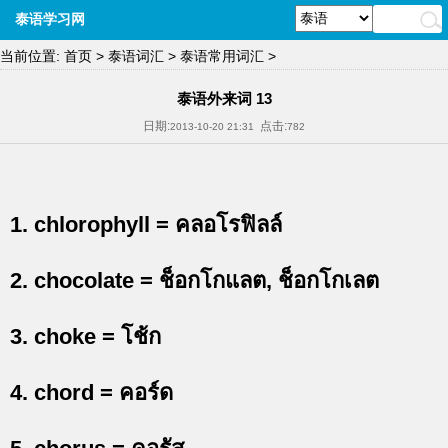
泰语学习网
当前位置:
首页
>
泰语词汇
>
泰语常用词汇
>
泰语外来词 13
日期:
点击:
2013-10-20 21:31
782
1. chlorophyll = คลอโรฟิลล์
2. chocolate = ช็อกโกแลต, ช็อกโกเลต
3. choke = โช้ก
4. chord = คอร์ด