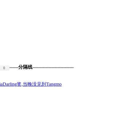
------分隔线----------------------------
0
Darling奖,当晚没见到Tangmo