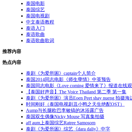
泰国电影
泰国综艺
泰国电视剧
中文泰语教程
泰语入门
泰语歌曲
泰语歌曲歌词
推荐内容
热点内容
泰剧《为爱所困》captain个人简介
泰国2014同志电影《师生孽情》中英预告
泰国同志电影《Love coming 爱情来了》报道在线
【泰国好声音】The Voice Thailand 第二季 第一集
泰剧《为爱所困》演员Eoen Peet shay nueng 拍摄
时间刚好（泰国电视剧丑小鸭之天生绝配OST）
Aump与长腿欧巴李敏镐的沐浴露广告
泰国双生偶像Nicky Mouse 写真集拍摄
aff aum上泰国综艺Ratree Samosorn
泰剧《为爱所困》综艺《dara daliy》中字