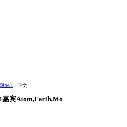
国综艺
» 正文
嘉宾Atom,Earth,Mo