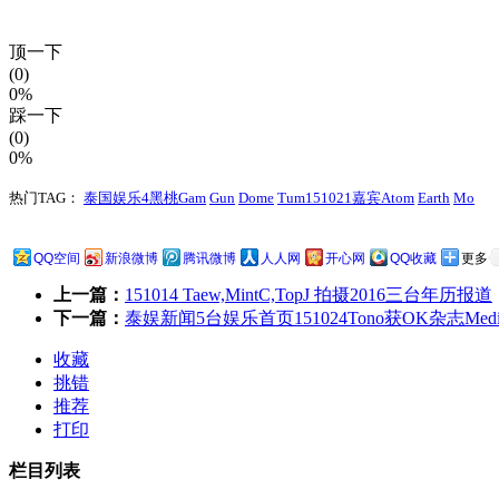
顶一下
(0)
0%
踩一下
(0)
0%
热门TAG：
泰国娱乐4黑桃Gam
Gun
Dome
Tum151021嘉宾Atom
Earth
Mo
QQ空间
新浪微博
腾讯微博
人人网
开心网
QQ收藏
更多
上一篇：
151014 Taew,MintC,TopJ 拍摄2016三台年历报道
下一篇：
泰娱新闻5台娱乐首页151024Tono获OK杂志Media
收藏
挑错
推荐
打印
栏目列表