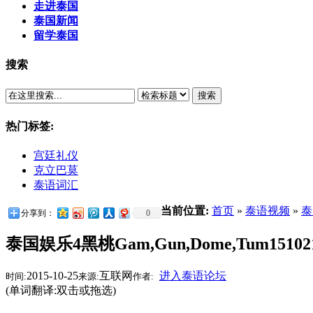
走进泰国
泰国新闻
留学泰国
搜索
搜索
热门标签:
宫廷礼仪
克立巴莫
泰语词汇
当前位置:
首页
»
泰语视频
»
泰
分享到：
0
泰国娱乐4黑桃Gam,Gun,Dome,Tum151021
2015-10-25
互联网
进入泰语论坛
时间:
来源:
作者:
(单词翻译:双击或拖选)