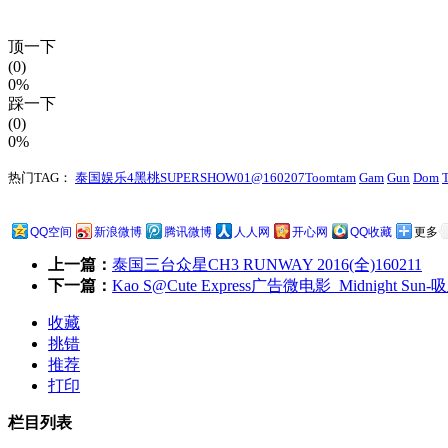
顶一下
(0)
0%
踩一下
(0)
0%
热门TAG：
泰国娱乐4黑桃SUPERSHOW01@160207Toomtam
Gam
Gun
Dom
QQ空间
新浪微博
腾讯微博
人人网
开心网
QQ收藏
更多
上一篇：
泰国三台众星CH3 RUNWAY 2016(全)160211
下一篇：
Kao S@Cute Express广告微电影_Midnight Su
收藏
挑错
推荐
打印
栏目列表