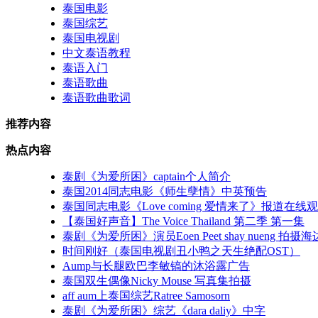
泰国电影
泰国综艺
泰国电视剧
中文泰语教程
泰语入门
泰语歌曲
泰语歌曲歌词
推荐内容
热点内容
泰剧《为爱所困》captain个人简介
泰国2014同志电影《师生孽情》中英预告
泰国同志电影《Love coming 爱情来了》报道在线
【泰国好声音】The Voice Thailand 第二季 第一集
泰剧《为爱所困》演员Eoen Peet shay nueng 拍摄
时间刚好（泰国电视剧丑小鸭之天生绝配OST）
Aump与长腿欧巴李敏镐的沐浴露广告
泰国双生偶像Nicky Mouse 写真集拍摄
aff aum上泰国综艺Ratree Samosorn
泰剧《为爱所困》综艺《dara daliy》中字