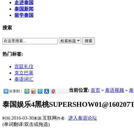
走进泰国
泰国新闻
留学泰国
搜索
搜索
热门标签:
宫廷礼仪
克立巴莫
泰语词汇
当前位置:
首页
»
泰语视频
»
泰
分享到：
泰国娱乐4黑桃SUPERSHOW01@160207Too
2016-03-30
互联网
进入泰语论坛
时间:
来源:
作者:
(单词翻译:双击或拖选)